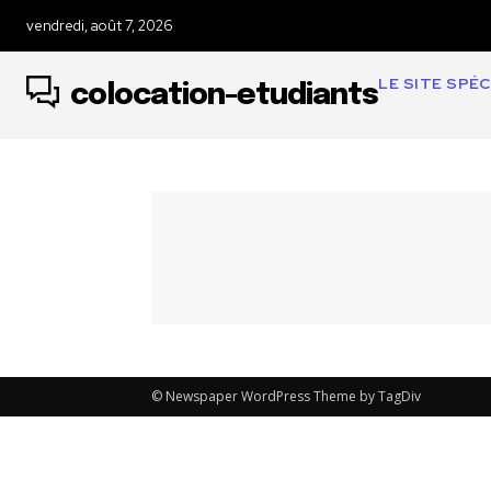
vendredi, août 7, 2026
LE SITE SPÉ
colocation-etudiants
© Newspaper WordPress Theme by TagDiv